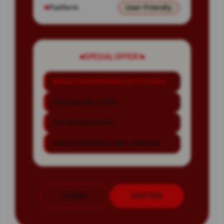
Platform
User-Friendly
SPESIAL OFFER!
BONUS NEW MEMBER UP TO 100%
Min Depo Rp. 5.000
Min WD Rp 30.000
Depo 10.000 Bisa Jadi 1.000.000
LOGIN
DAFTAR