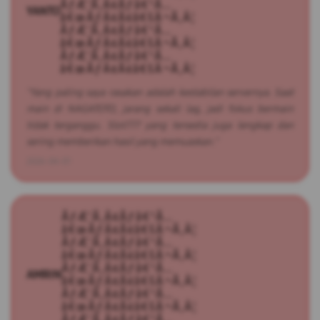
ÃƒÆ’Ã‚Â¢Ãƒâ€¹Ã…
YANTO
â€œÃƒÂ¢Ã¢â€šÂ¬Ã‚Â¦
ÃƒÆ’Ã‚Â¢Ãƒâ€¹Ã…
â€œÃƒÂ¢Ã¢â€šÂ¬Ã‚Â¦
ÃƒÆ’Ã‚Â¢Ãƒâ€¹Ã…
â€œÃƒÂ¢Ã¢â€šÂ¬Ã‚Â¦
"Yang paling saya rasakan adalah kestabilan servernya. Saat
main di NAGATOTO, jarang sekali lag, jadi fokus bermain
tidak terganggu. Slot777 yang tersedia juga lengkap dan
sering memberikan hasil yang memuaskan."
2026-04-01
ÃƒÆ’Ã‚Â¢Ãƒâ€¹Ã…
â€œÃƒÂ¢Ã¢â€šÂ¬Ã‚Â¦
ÃƒÆ’Ã‚Â¢Ãƒâ€¹Ã…
â€œÃƒÂ¢Ã¢â€šÂ¬Ã‚Â¦
ÃƒÆ’Ã‚Â¢Ãƒâ€¹Ã…
AMRIN
â€œÃƒÂ¢Ã¢â€šÂ¬Ã‚Â¦
ÃƒÆ’Ã‚Â¢Ãƒâ€¹Ã…
â€œÃƒÂ¢Ã¢â€šÂ¬Ã‚Â¦
ÃƒÆ’Ã‚Â¢Ãƒâ€¹Ã…