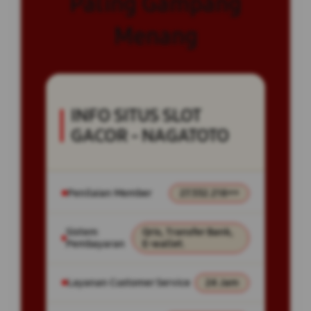
Paling Gampang
Menang
INFO SITUS SLOT
GACOR - NAGATOTO
Penilaian Member
27.332.218++
Sistem
Qris, Transfer Bank,
Pembayaran
E-wallet.
Layanan Customer Service
24 Jam